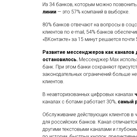
Из 34 банков, которым можно позвонить
линии
— это 57% компаний в выборке.
80% банков отвечают на вопросы в соцс
клиентов по e-mail, 54% банков обеспечи
«ВКонтакте» за 15 минут решается почти
Развитие мессенджеров как каналов д
остановилось.
Мессенджер Max использу
банк. При этом банки сохраняют присутств
законодательных ограничений больше не
клиентов.
В неавторизованных цифровых каналах
каналах с ботами работает 30%,
самый р
Обслуживание действующих клиентов в 
для российских банков. Канал отличаетс
другими текстовыми каналами и глубоким
по истории, быстрых кнопок, предиктивны