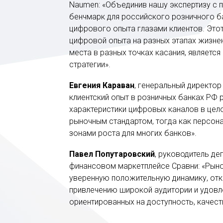
Naumen: «Объединив нашу экспертизу с п
бенчмарк для российского розничного б
цифрового опыта глазами клиентов. Это
цифровой опыта на разных этапах жизнен
места в разных точках касания, являетс
стратегии».
Евгения Караван
, генеральный директор
клиентский опыт в розничных банках РФ
характеристики цифровых каналов в цело
рыночным стандартом, тогда как персон
зонами роста для многих банков».
Павел Попутаровский
, руководитель де
финансовом маркетплейсе Сравни: «Рын
уверенную положительную динамику, от
привлечению широкой аудитории и удовл
ориентированных на доступность, качест