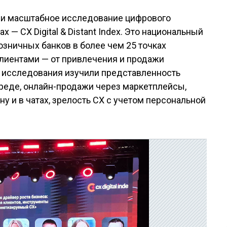
ли масштабное исследование цифрового
ах
— CX Digital &
Distant Index. Это национальный
озничных банков в
более чем 25
точках
лиентами
— от
привлечения и
продажи
 исследования изучили представленность
реде, онлайн-продажи через маркетплейсы,
ну и
в
чатах, зрелость CX с
учетом персональной