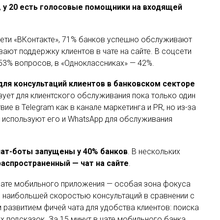
,
у 20 есть голосовые помощники на входящей
ети «ВКонтакте», 71% банков успешно обслуживают
вают поддержку клиентов в чате на сайте. В соцсети
 53% вопросов, в «Одноклассниках» — 42%.
ля консультаций клиентов в банковском секторе
ет для клиентского обслуживания пока только один
ие в Telegram как в канале маркетинга и PR, но из-за
 используют его и WhatsApp для обслуживания
чат-боты запущены у 40% банков
. В нескольких
аспространенный — чат на сайте
.
чате мобильного приложения — особая зона фокуса
я наибольшей скоростью консультаций в сравнении с
 развитием фичей чата для удобства клиентов: поиска
х подсказок. За 15 минут в чате мобильного банка