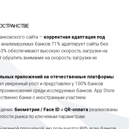
ОСТРАНСТВЕ
банковского сайта —
корректная адаптация под
и анализируемых банков 71% адаптирует сайты без
63% обеспечивают высокую скорость загрузки на
т обратить внимание на скорость загрузки их
ильных приложений на отечественные платформы
л уверенный рост и представлен у 100% банков.
 проникновения среди исследуемых банков. App Store
ственно банки с иностранным участием.
щения:
биометрия / Face ID
и
QR-оплата
реализованы
релости рынка по ключевым параметрам.
бованной площадкой: ею пользуются 89% всех банков