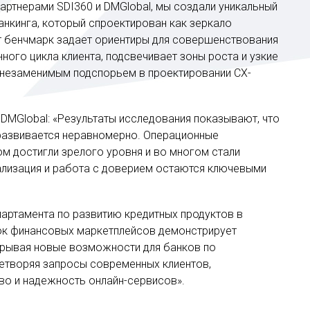
артнерами SDI360 и DMGlobal, мы создали уникальный
анкинга, который спроектирован как зеркало
т бенчмарк задает ориентиры для совершенствования
ного цикла клиента, подсвечивает зоны роста и узкие
я незаменимым подспорьем в проектировании CX-
 DMGlobal: «Результаты исследования показывают, что
 развивается неравномерно. Операционные
м достигли зрелого уровня и во многом стали
ализация и работа с доверием остаются ключевыми
партамента по развитию кредитных продуктов в
ок финансовых маркетплейсов демонстрирует
крывая новые возможности для банков по
етворяя запросы современных клиентов,
во и надежность онлайн-сервисов».