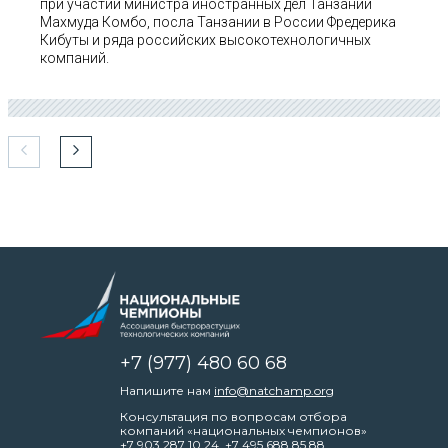
при участии министра иностранных дел Танзании
Махмуда Комбо, посла Танзании в России Фредерика
Кибуты и ряда российских высокотехнологичных
компаний.
+7 (977) 480 60 68
Напишите нам
info@natchamp.org
Консультация по вопросам отбора
компаний «национальных чемпионов»
+7 903 287 10 24
,
+7 495 688 85 88