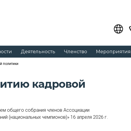
вости
Деятельность
Членство
Мероприятия
й политики
витию кадровой
ием общего собрания членов Ассоциации
ий (национальных чемпионов)» 16 апреля 2026 г.