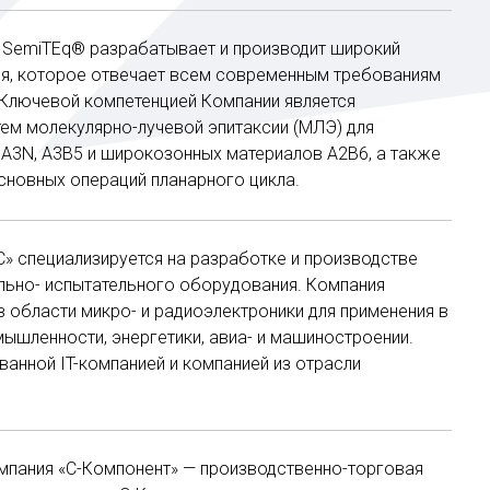
 SemiTEq® разрабатывает и производит широкий
я, которое отвечает всем современным требованиям
 Ключевой компетенцией Компании является
ем молекулярно-лучевой эпитаксии (МЛЭ) для
А3N, А3В5 и широкозонных материалов А2В6, а также
сновных операций планарного цикла.
 специализируется на разработке и производстве
ельно- испытательного оборудования. Компания
в области микро- и радиоэлектроники для применения в
ышленности, энергетики, авиа- и машиностроении.
ванной IT-компанией и компанией из отрасли
пания «С-Компонент» — производственно-торговая