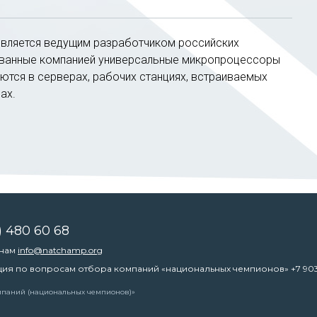
вляется ведущим разработчиком российских
ванные компанией универсальные микропроцессоры
уются в серверах, рабочих станциях, встраиваемых
ах.
) 480 60 68
 нам
info@natchamp.org
ция по вопросам отбора компаний «национальных чемпионов»
+7 90
омпаний (национальных чемпионов)»