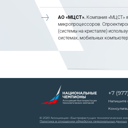
АО «МЦСТ».
Компания «МЦСТ» я
микропроцессоров. Спроектиро
(системы на кристалле) использ
системах, мобильных компьютер
+7 (977
Напишите
Консульта
© 2020 Ассоциация «Быстрорастущих технологических к
Политика в отношении обработки персональных данных