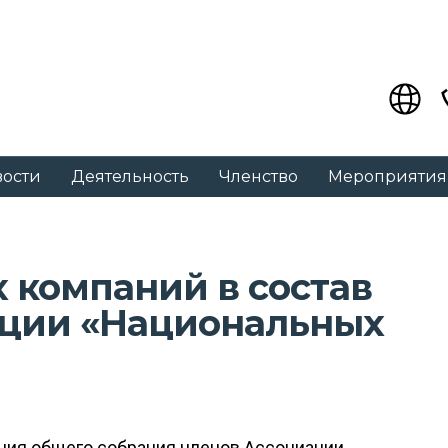
вости
Деятельность
Членство
Мероприятия
 компаний в состав
ации «Национальных
ения общего собрания членов Ассоциации