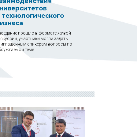
заимодействия
ниверситетов
 технологического
изнеса
аседание прошло в формате живой
скуссии, участники могли задать
риглашенным спикерам вопросы по
бсуждаемой теме.