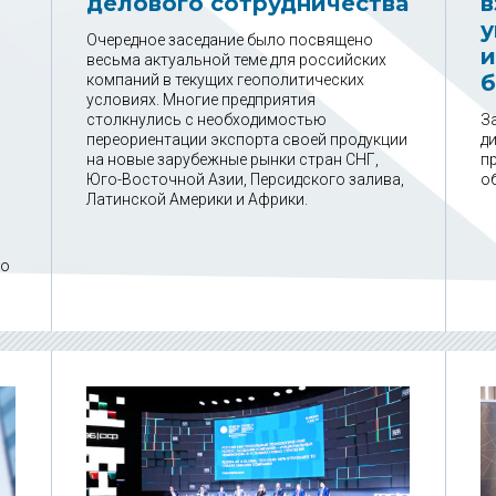
делового сотрудничества
в
у
Очередное заседание было посвящено
и
весьма актуальной теме для российских
б
компаний в текущих геополитических
условиях. Многие предприятия
столкнулись с необходимостью
З
переориентации экспорта своей продукции
ди
на новые зарубежные рынки стран СНГ,
п
Юго-Восточной Азии, Персидского залива,
о
Латинской Америки и Африки.
го