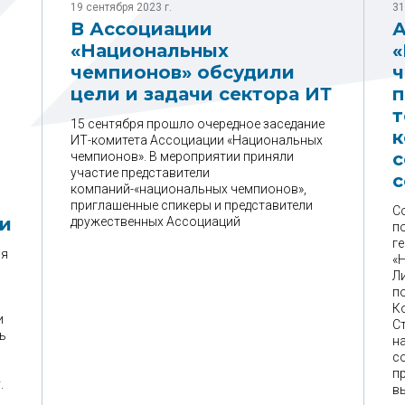
19 сентября 2023 г.
31
В Ассоциации
А
«Национальных
«
чемпионов» обсудили
ч
цели и задачи сектора ИТ
п
т
15 сентября прошло очередное заседание
к
ИТ-комитета Ассоциации «Национальных
с
чемпионов». В мероприятии приняли
участие представители
с
компаний-«национальных чемпионов»,
и
приглашенные спикеры и представители
С
и
дружественных Ассоциаций
по
г
ия
«
Л
п
К
и
С
ь
н
с
п
.
в