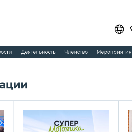
вости
Деятельность
Членство
Мероприятия
иации