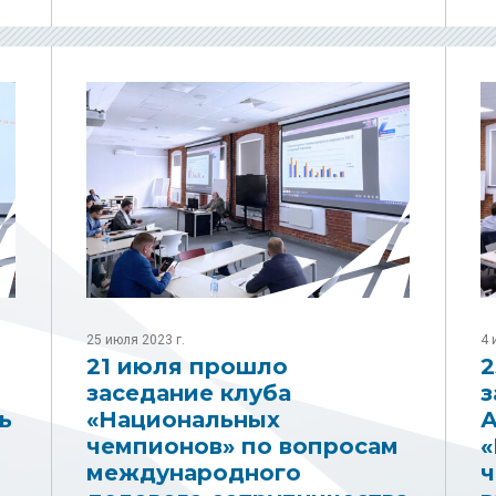
25 июля 2023 г.
4 
21 июля прошло
2
заседание клуба
з
ь
«Национальных
А
чемпионов» по вопросам
«
международного
ч