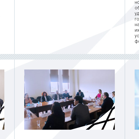
н
о
у
.
г
н
и
у
ф