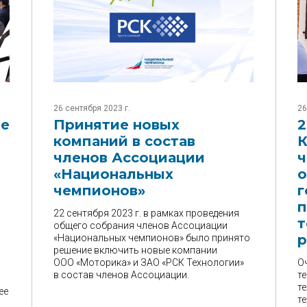
26 сентября 2023 г.
26
ые
Принятие новых
2
компаний в состав
К
я
членов Ассоциации
ч
«Национальных
о
чемпионов»
г
о
22 сентября 2023 г. в рамках проведения
т
общего собрания членов Ассоциации
р
«Национальных чемпионов» было принято
решение включить новые компании
ООО «Моторика» и ЗАО «РСК Технологии»
О
в состав членов Ассоциации.
т
т
ее
т