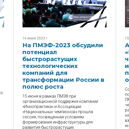
16 июня 2023 г.
15
На ПМЭФ-2023 обсудили
А
потенциал
«
быстрорастущих
ч
технологических
и
компаний для
п
трансформации России в
о
полюс роста
С
то
п
15 июня в рамках ПМЭФ при
П
организационной поддержке компании
ч
«Иннопрактика» и Ассоциации
р
«Национальных чемпионов» прошла
н
сессия, посвященная условиям
в
формирования инфраструктуры для
и
развития быстрорастущих