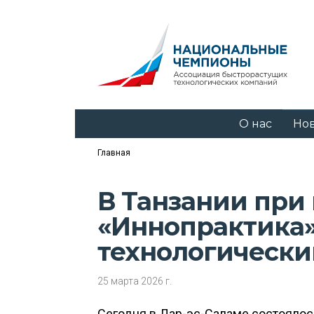
О нас
Но
Главная
В Танзании при
«Иннопрактика»
технологически
25 марта 2026 г.
Сегодня в Дар-эс-Саламе состоялос