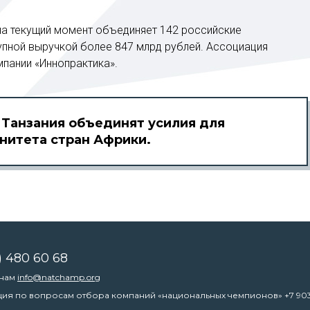
а текущий момент объединяет 142 российские
пной выручкой более 847 млрд рублей. Ассоциация
мпании «Иннопрактика».
 Танзания объединят усилия для
нитета стран Африки.
) 480 60 68
 нам
info@natchamp.org
ция по вопросам отбора компаний «национальных чемпионов»
+7 90