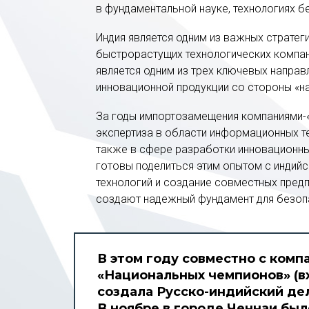
в фундаментальной науке, технологиях б
Индия является одним из важных стратег
быстрорастущих технологических компани
является одним из трех ключевых направл
инновационной продукции со стороны «н
За годы импортозамещения компаниями-
экспертиза в области информационных тех
также в сфере разработки инновационных
готовы поделиться этим опытом с индий
технологий и создание совместных пред
создают надежный фундамент для безопа
В этом году совместно с ком
«Национальных чемпионов» (в
создала Русско-индийский дел
В ноябре в городе Ченнаи был