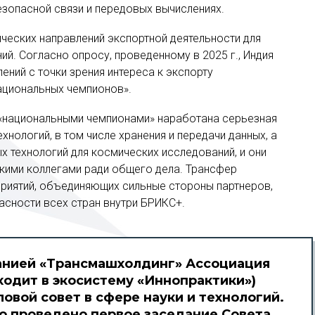
езопасной связи и передовых вычислениях.
ических направлений экспортной деятельности для
й. Согласно опросу, проведенному в 2025 г., Индия
ений с точки зрения интереса к экспорту
ациональных чемпионов».
«национальными чемпионами» наработана серьезная
нологий, в том числе хранения и передачи данных, а
 технологий для космических исследований, и они
скими коллегами ради общего дела. Трансфер
приятий, объединяющих сильные стороны партнеров,
сности всех стран внутри БРИКС+.
панией «Трансмашхолдинг» Ассоциация
ходит в экосистему «Иннопрактики»)
овой совет в сфере науки и технологий.
о проведено первое заседание Совета.