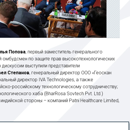
лья Попова
, первый заместитель генерального
й омбудсмен по защите прав высокотехнологических
в дискуссии выступили представители
вел Степанов
, генеральный директор ООО «Геоскан
ральный директор IVA Technologies, а также
ийско-российскому технологическому сотрудничеству;
логического хаба (BharRosa Sovtech Pvt. Ltd.)
индийской стороны – компаний Patni Healthcare Limited,