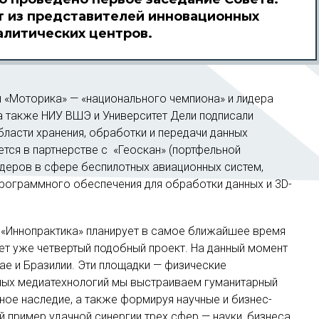
т из представителей инновационных
алитических центров.
и «Моторика» — «национального чемпиона» и лидера
а также НИУ ВШЭ и Университет Дели подписали
ласти хранения, обработки и передачи данных
ется в партнерстве с «Геоскан» (портфельной
идеров в сфере беспилотных авиационных систем,
программного обеспечения для обработки данных и 3D-
 «Иннопрактика» планирует в самое ближайшее время
ет уже четвертый подобный проект. На данный момент
ае и Бразилии. Эти площадки — физические
ных медиатехнологий мы выстраиваем гуманитарный
рное наследие, а также формируя научные и бизнес-
 пример удачной синергии трех сфер — науки, бизнеса