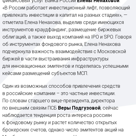
финансовых услуг Банка России
Елены Ненаховой
.
«В России работает инвестиционный лифт, позволяющий
привлекать инвестиции в капитал на разных стадиях», —
отметила Елена Ненахова, выделив среди имеющихся
инструментов краудфандинг, размещение биржевых
облигаций, а также выход компаний на IPO и SPO. Говоря
об инструментах фондового рынка, Елена Ненахова
подчеркнула важность взаимодействия с Московской
биржей в части выстраивания инфраструктуры
для инновационных эмитентов и поделилась успешными
кейсами размещений субъектов МСП.
Один из возможных способов привлечения средств
в российские компании – это частные инвестиции.
По словам старшего вице-президента, директора
по внешним связям ПСБ
Веры Подгузовой
, сейчас
наблюдается тенденция роста интереса россиян
к фондовому рынку и растет количество открытых
брокерских счетов, однако число эмитентов акций на