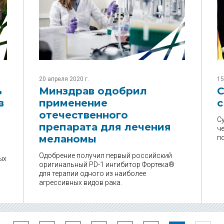
20 апреля 2020 г.
15
ь
Минздрав одобрил
С
в
применение
с
отечественного
С
препарата для лечения
ч
меланомы
п
Одобрение получил первый российский
ых
оригинальный PD-1 ингибитор Фортека®
для терапии одного из наиболее
агрессивных видов рака.