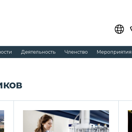
вости
Деятельность
Членство
Мероприятия
иков